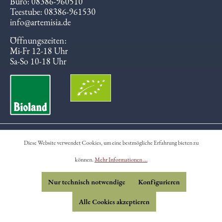
Büro: 08386-960510
Teestube: 08386-961530
info@artemisia.de
Öffnungszeiten:
Mi-Fr 12-18 Uhr
Sa-So 10-18 Uhr
Briefe vom Hof - Newsletter
Diese Website verwendet Cookies, um eine bestmögliche Erfahrung bieten zu
können.
Mehr Informationen ...
Mitarbeit
Anfahrt / Karte
Nur technisch notwendige
Konfigurieren
Kontakt
Alle Cookies akzeptieren
Händler