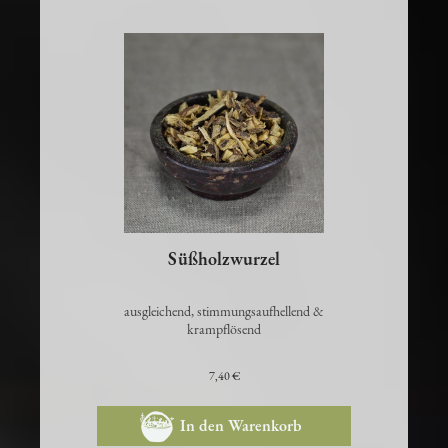
Süßholzwurzel
ausgleichend, stimmungsaufhellend &
krampflösend
7,40 €
In den Warenkorb