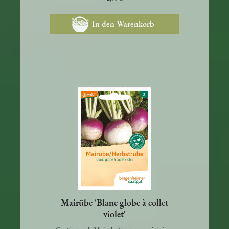
2,90 €
In den Warenkorb
Mairübe 'Blanc globe à collet
violet'