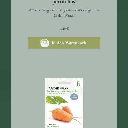
Haferwurzel 'Tragopogon
porrifolius'
Altes, in Vergessenheit geratenes Wurzelgemüse
für den Winter.
3,20 €
In den Warenkorb