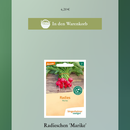
knackigsten und geschmacksintensivsten.
4,20 €
In den Warenkorb