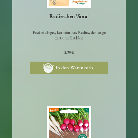
Radieschen 'Sora'
Festfleischiges, karminrotes Radies, das lange
zart und fest bleit
2,90 €
In den Warenkorb