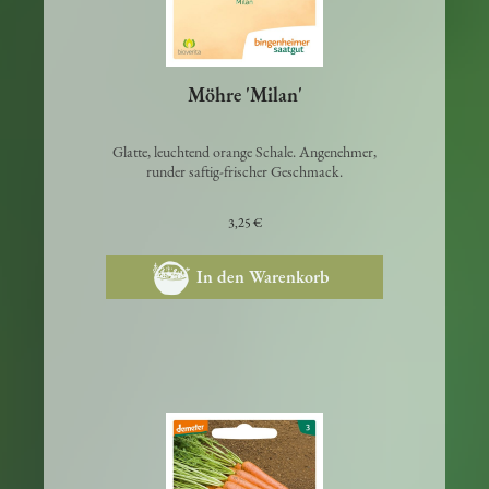
Möhre 'Milan'
Glatte, leuchtend orange Schale. Angenehmer,
runder saftig-frischer Geschmack.
3,25 €
In den Warenkorb