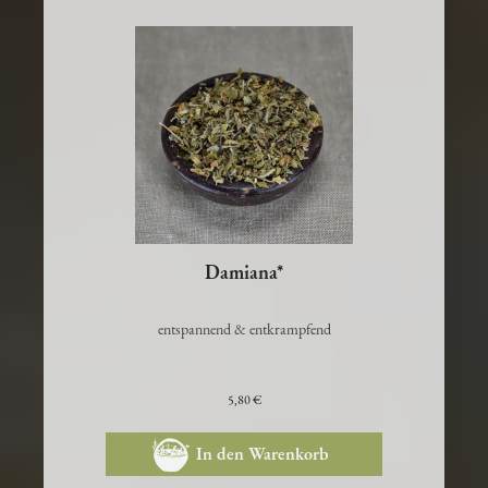
Damiana*
entspannend & entkrampfend
5,80 €
In den Warenkorb