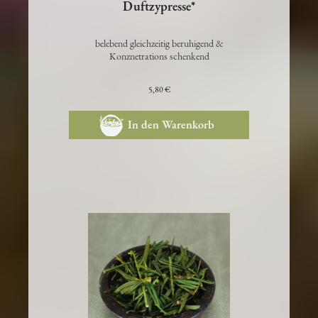
Duftzypresse*
belebend gleichzeitig beruhigend &
Konznetrations schenkend
5,80 €
In den Warenkorb