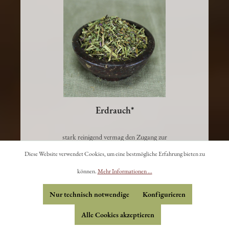
Erdrauch*
stark reinigend vermag den Zugang zur
Diese Website verwendet Cookies, um eine bestmögliche Erfahrung bieten zu
Zwischenwelt zu öffnen
können.
Mehr Informationen ...
5,80 €
Nur technisch notwendige
Konfigurieren
In den Warenkorb
Alle Cookies akzeptieren