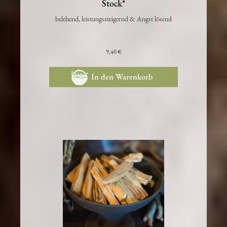
Palo Santo - Harz vom heiligen
Stock*
belebend, leistungssteigernd & Angst lösend
9,40 €
In den Warenkorb