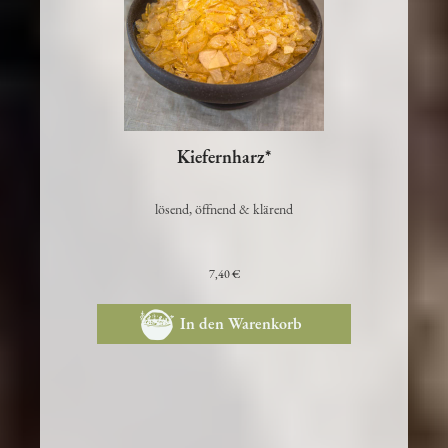
Kiefernharz*
lösend, öffnend & klärend
7,40 €
In den Warenkorb