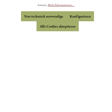
können.
Mehr Informationen ...
Kontakt
Händler
Nur technisch notwendige
Konfigurieren
Freunde & Partner
Alle Cookies akzeptieren
Betriebsspiegel
FAQ - Fragen & Antworten
Allgemeine Geschäftsbedingungen
Erklärung zur Barrierefreiheit
Datenschutz
Impressum
Widerrufsformular