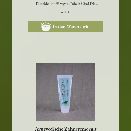
Süssholz, Amla, Nelke und Neem; ohne
Fluoride, 100% vegan. Inhalt 80ml.Die
erfrischende…
4,90 €
In den Warenkorb