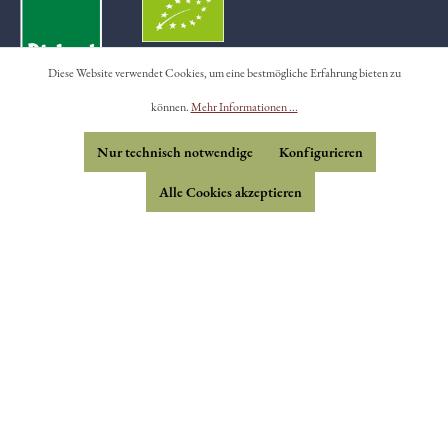
Diese Website verwendet Cookies, um eine bestmögliche Erfahrung bieten zu
können.
Mehr Informationen ...
Briefe vom Hof - Newsletter
Nur technisch notwendige
Konfigurieren
Mitarbeit
Alle Cookies akzeptieren
Anfahrt / Karte
Kontakt
Händler
Freunde & Partner
Betriebsspiegel
FAQ - Fragen & Antworten
Allgemeine Geschäftsbedingungen