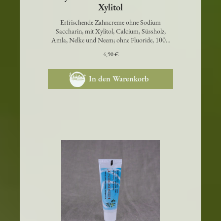
Ayurvedische Zahncreme mit
Xylitol
Erfrischende Zahncreme ohne Sodium
Saccharin, mit Xylitol, Calcium, Süssholz,
Amla, Nelke und Neem; ohne Fluoride, 100%
vega…
4,90 €
In den Warenkorb