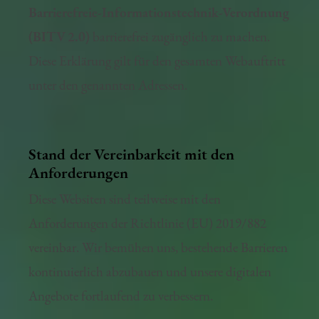
Barrierefreie-Informationstechnik-Verordnung
(BITV 2.0)
barrierefrei zugänglich zu machen.
Diese Erklärung gilt für den gesamten Webauftritt
unter den genannten Adressen.
Stand der Vereinbarkeit mit den
Anforderungen
Diese Websiten sind teilweise mit den
Anforderungen der Richtlinie (EU) 2019/882
vereinbar. Wir bemühen uns, bestehende Barrieren
kontinuierlich abzubauen und unsere digitalen
Angebote fortlaufend zu verbessern.