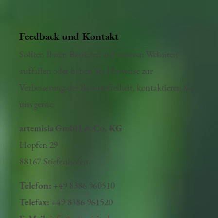
bedienbar.
Feedback und Kontakt
Sollten Ihnen Barrieren auf unseren Websiten
auffallen oder haben Sie Hinweise zur
Verbesserung der Barrierefreiheit, kontaktieren Sie
uns gerne:
artemisia GmbH & Co. KG
Hopfen 29
88167 Stiefenhofen
Telefon:
+49 8386 960510
Telefax:
+49 8386 961520