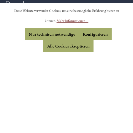
Datenschutz
Diese Website verwendet Cookies, um eine bestmögliche Erfahrung bieten zu
Impressum
können.
Mehr Informationen ...
Nur technisch notwendige
Konfigurieren
Widerrufsformular
Alle Cookies akzeptieren
* Sofern nicht anders gekennzeichnet (*), handelt es sich
um biologische Erzeugnisse - DE-ÖKO-006.
**Gilt laut der
Novel Food-Verordnung
als neuartiges
Lebensmittel und darf nur mit Genehmigung als solches
vertrieben werden. Dieses Produkt ist aufgrund der
fehlenden Genehmigung nicht als Lebensmittel in der
EU zugelassen.