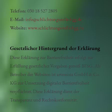
10117 Berlin
Telefon:
030 18 527 2805
E-Mail:
info@schlichtungsstelle-bgg.de
Website:
www.schlichtungsstelle-bgg.de
Gesetzlicher Hintergrund der Erklärung
Diese Erklärung zur Barrierefreiheit erfolgt zur
Erfüllung gesetzlicher Vorgaben gemäß BFSG. Als
Betreiber der Websiten ist artemisia GmbH & Co.
KG zur Umsetzung digitaler Barrierefreiheit
verpflichtet. Diese Erklärung dient der
Transparenz und Rechtskonformität.