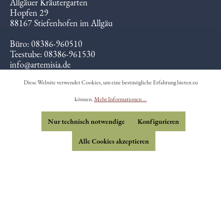
Allgäuer Kräutergarten
Hopfen 29
88167 Stiefenhofen im Allgäu
Büro: 08386-960510
Teestube: 08386-961530
info@artemisia.de
Diese Website verwendet Cookies, um eine bestmögliche Erfahrung bieten zu
Öffnungszeiten:
Mi-Fr 12-18 Uhr
können.
Mehr Informationen ...
Sa-So 10-18 Uhr
Nur technisch notwendige
Konfigurieren
Alle Cookies akzeptieren
Briefe vom Hof - Newsletter
Mitarbeit