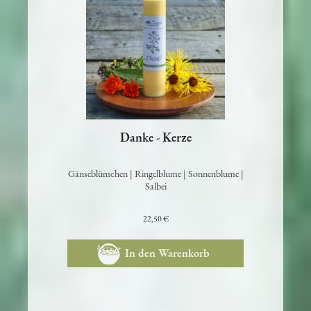
Danke - Kerze
Gänseblümchen | Ringelblume | Sonnenblume |
Salbei
22,50 €
In den Warenkorb