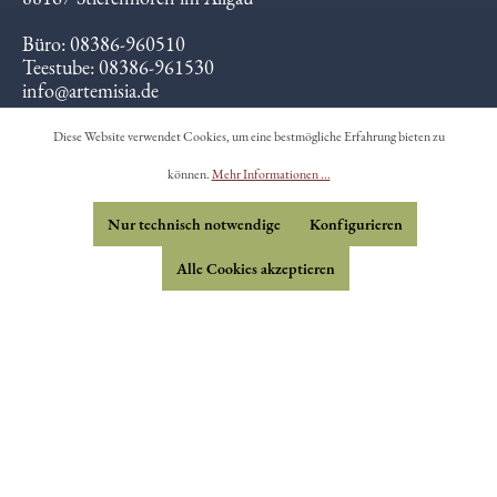
88167 Stiefenhofen im Allgäu
Büro: 08386-960510
Teestube: 08386-961530
info@artemisia.de
Diese Website verwendet Cookies, um eine bestmögliche Erfahrung bieten zu
Öffnungszeiten:
Mi-Fr 12-18 Uhr
können.
Mehr Informationen ...
Sa-So 10-18 Uhr
Nur technisch notwendige
Konfigurieren
Alle Cookies akzeptieren
Briefe vom Hof - Newsletter
Mitarbeit
Anfahrt / Karte
Kontakt