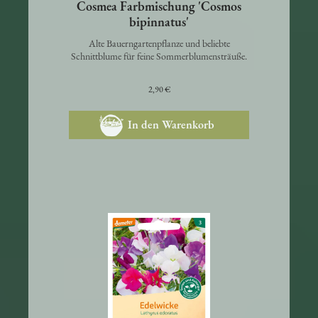
Cosmea Farbmischung 'Cosmos
bipinnatus'
Alte Bauerngartenpflanze und beliebte
Schnittblume für feine Sommerblumensträuße.
2,90 €
In den Warenkorb