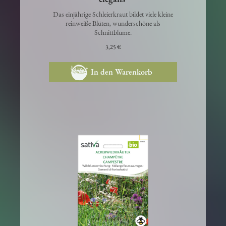
Weißes Schleierkraut 'Gypsophila
elegans'
Das einjährige Schleierkraut bildet viele kleine
reinweiße Blüten, wunderschöne als
Schnittblume.
3,25 €
In den Warenkorb