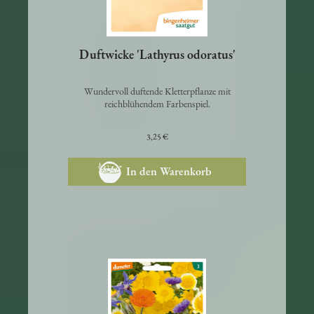
Duftwicke 'Lathyrus odoratus'
Wundervoll duftende Kletterpflanze mit
reichblühendem Farbenspiel.
3,25 €
In den Warenkorb