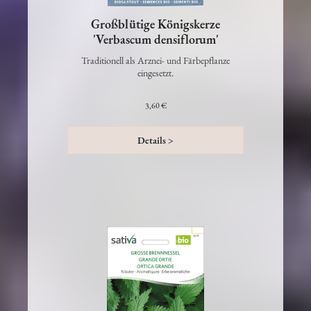
Großblütige Königskerze
'Verbascum densiflorum'
Traditionell als Arznei- und Färbepflanze
eingesetzt.
3,60 €
Details >