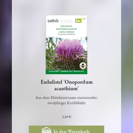
Eselsdistel 'Onopordum
acanthium'
Aus dem Mittelmeerraum stammender,
zweijähriger Korbblütler
3,60 €