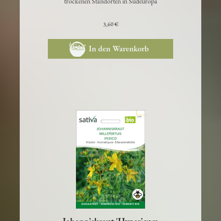
Unterart der Schafgarbe, ursprünglich an
trockenen Standorten in Südeuropa
3,60 €
In den Warenkorb