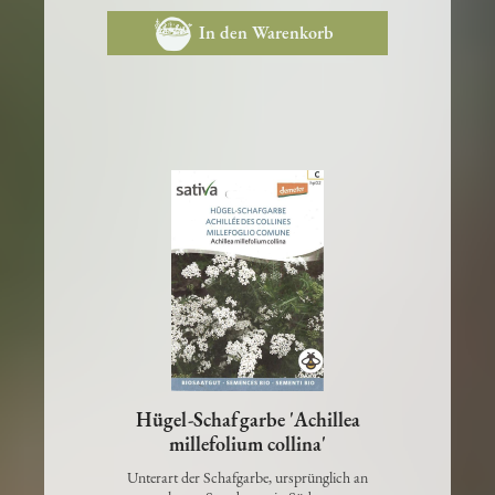
3,60 €
In den Warenkorb
Hügel-Schafgarbe 'Achillea
millefolium collina'