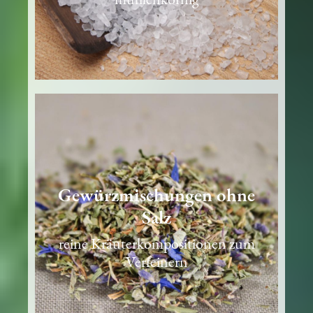
mühlenkörnig
Gewürzmischungen ohne
Salz
reine Kräuterkompositionen zum
Verfeinern