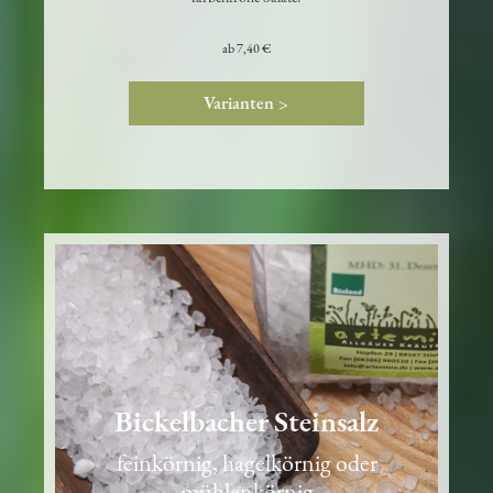
ab
7,40 €
Varianten >
Bickelbacher Steinsalz
feinkörnig, hagelkörnig oder