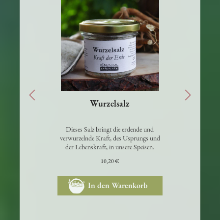
Wurzelsalz
g
Dieses Salz bringt die erdende und
D
.
verwurzelnde Kraft, des Usprungs und
der Lebenskraft, in unsere Speisen.
10,20 €
In den Warenkorb