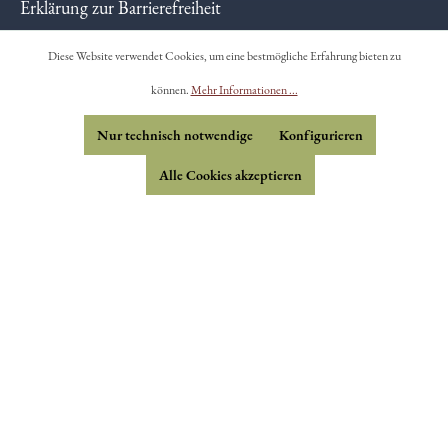
Erklärung zur Barrierefreiheit
Datenschutz
Diese Website verwendet Cookies, um eine bestmögliche Erfahrung bieten zu
Impressum
können.
Mehr Informationen ...
Nur technisch notwendige
Konfigurieren
Widerrufsformular
Alle Cookies akzeptieren
* Sofern nicht anders gekennzeichnet (*), handelt es sich
um biologische Erzeugnisse - DE-ÖKO-006.
**Gilt laut der
Novel Food-Verordnung
als neuartiges
Lebensmittel und darf nur mit Genehmigung als solches
vertrieben werden. Dieses Produkt ist aufgrund der
fehlenden Genehmigung nicht als Lebensmittel in der
EU zugelassen.