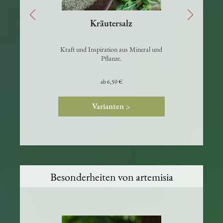
Kräutersalz
Kraft und Inspiration aus Mineral und
in
Pflanze.
K
n
ab
6,50 €
Varianten >
Besonderheiten von artemisia