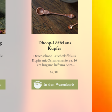
ng
Dhoop-Löffel aus
Kupfer
ile
Dieser schöne Räucherlöffel aus
Kupfer mit Ornamenten ist ca. 16
cm lang und hilft uns beim
Portionieren des Räucherwerks.
16,00 €
b
In den Warenkorb