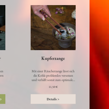
r
Kupferzange
sen
Mit einer Räucherzange lässt sich
ern
die Kohle problemlos versetzen
und verhilft somit zum optimalen
Verglühen des Räucherwerke…
11,50 €
b
Details >