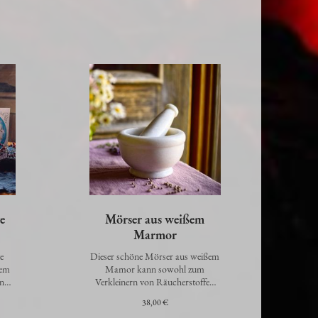
e
Mörser aus weißem
Marmor
e
Dieser schöne Mörser aus weißem
dem
Mamor kann sowohl zum
en
Verkleinern von Räucherstoffen
en
wie Hölzern, Harzen und Blüten,
38,00 €
als auc…