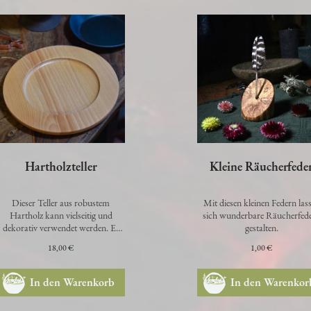
Hartholzteller
Kleine Räucherfede
Dieser Teller aus robustem
Mit diesen kleinen Federn las
Hartholz kann vielseitig und
sich wunderbare Räucherfed
dekorativ verwendet werden. Er
gestalten.
eignet sich ideal als Untersetzer
18,00 €
1,00 €
für…
In den Warenkorb
In den Warenkor