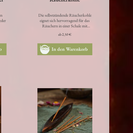
er
Räucherkohle
en
Die selbstzündende Räucherkohle
eder
eignet sich hervorragend für das
Räuchern in einer Schale mit
Räuchersand. Durch einen gerin…
ab
2,50 €
b
In den Warenkorb