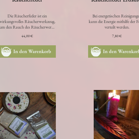
Räucherfeder
Räucherfeder Erdadl
Die Räucherfeder ist ein
Bei energetischen Reinigung
wirkungsvolles Räucherwerkzeug,
kann die Energie mithilfe der F
um den Rauch des Räucherwerks
verteilt werden.
gut im Raum zu verteilen. Bei
44,00 €
7,80 €
energet…
In den Warenkorb
In den Warenkor