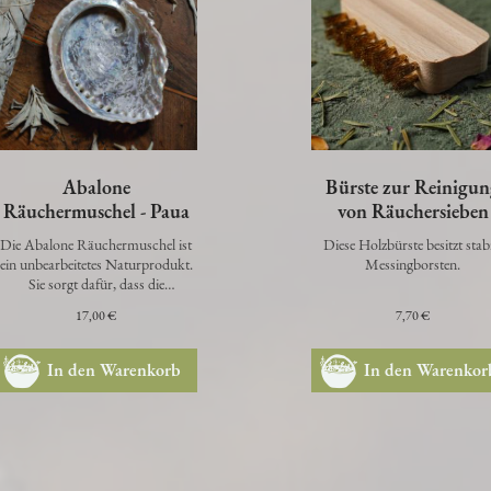
Abalone
Bürste zur Reinigu
Räuchermuschel - Paua
von Räuchersieben
Die Abalone Räuchermuschel ist
Diese Holzbürste besitzt stab
ein unbearbeitetes Naturprodukt.
Messingborsten.
Sie sorgt dafür, dass die
Räucherung ihre unverfälschte
17,00 €
7,70 €
Rein…
In den Warenkorb
In den Warenkor