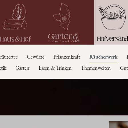
räutertee
Gewürze
Pflanzenkraft
Räucherwerk
tik
Garten
Essen & Trinken
Themenwelten
Gut