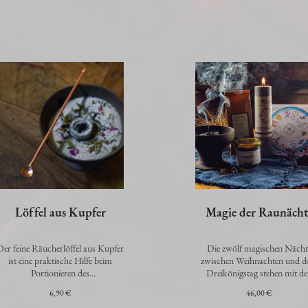
Löffel aus Kupfer
Magie der Raunächt
Der feine Räucherlöffel aus Kupfer
Die zwölf magischen Nächt
ist eine praktische Hilfe beim
zwischen Weihnachten und 
Portionieren des
Dreikönigstag stehen mit d
Räucherwerks.Länge: ca. 13 cm
zwölf Monaten des folgend
6,90 €
46,00 €
Jahres in V…