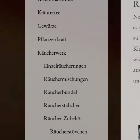
Artemisia annua
R
Kräutertee
Ne
Gewürze
es
zu
Pflanzenkraft
Kl
Räucherwerk
wic
Einzelräucherungen
au
Räuchermischungen
tr
Räucherbündel
Räucherstäbchen
Räucher-Zubehör
Räucherstövchen