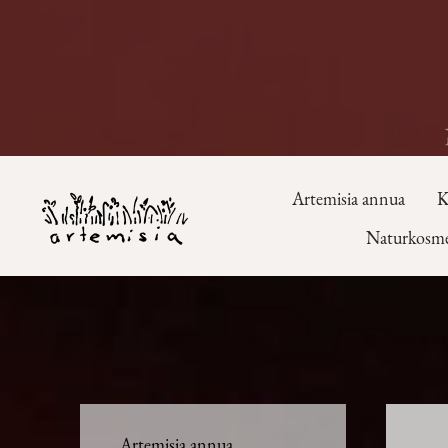
Artemisia annua
K
Naturkosme