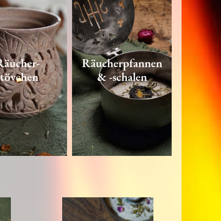
Räucher-
Räucherpfannen
stövchen
& -schalen