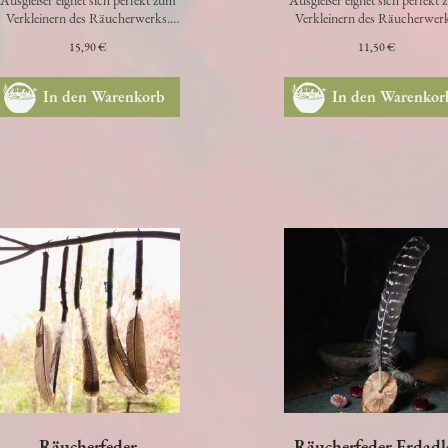
Ausgießer eignet sich perfekt zum
Ausgießer eignet sich perfekt
Verkleinern des Räucherwerks.
Verkleinern des Räucherwerk
Der Mörser ist ein wichtiges
Der Mörser ist ein wichtige
15,90 €
11,50 €
Utensil…
Utensil…
In den Warenkorb
In den Warenkor