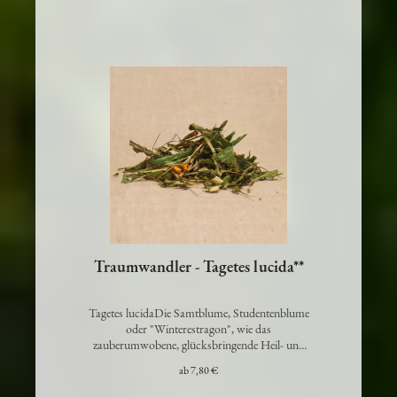
Traumwandler - Tagetes lucida**
Tagetes lucidaDie Samtblume, Studentenblume
oder "Winterestragon", wie das
zauberumwobene, glücksbringende Heil- und
Küchenk…
ab
7,80 €