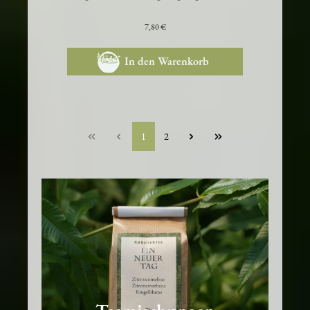
Die heilige, beschützende Pflanze hat eine
ausgleichender Wirkung auf geistige Prozesse.
7,80 €
In den Warenkorb
1
2