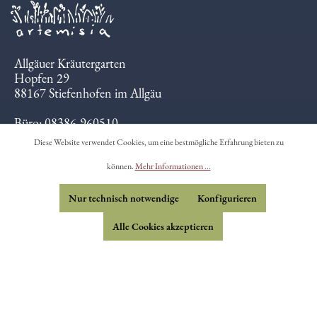
Allgäuer Kräutergarten
Hopfen 29
88167 Stiefenhofen im Allgäu
Büro: 08386-960510
Teestube: 08386-961530
Diese Website verwendet Cookies, um eine bestmögliche Erfahrung bieten zu
info@artemisia.de
können.
Mehr Informationen ...
Öffnungszeiten:
Mi-Fr 12-18 Uhr
Nur technisch notwendige
Konfigurieren
Sa-So 10-18 Uhr
Alle Cookies akzeptieren