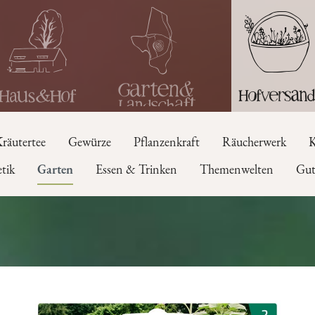
räutertee
Gewürze
Pflanzenkraft
Räucherwerk
K
tik
Garten
Essen & Trinken
Themenwelten
Gut