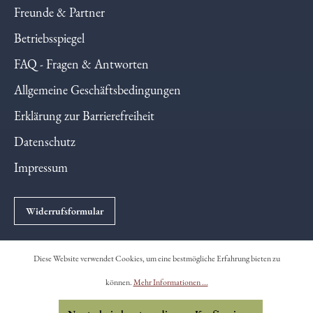
Freunde & Partner
Betriebsspiegel
FAQ - Fragen & Antworten
Allgemeine Geschäftsbedingungen
Erklärung zur Barrierefreiheit
Datenschutz
Impressum
Widerrufsformular
Diese Website verwendet Cookies, um eine bestmögliche Erfahrung bieten zu
* Sofern nicht anders gekennzeichnet (*), handelt es sich
können.
Mehr Informationen ...
um biologische Erzeugnisse - DE-ÖKO-006.