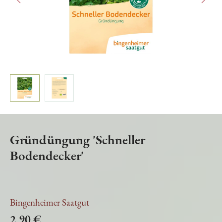
Gründüngung 'Schneller
Bodendecker'
Bingenheimer Saatgut