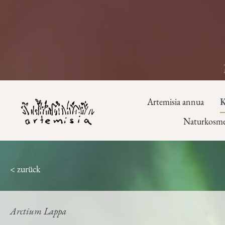
Artemisia annua
K
Naturkosme
< zurück
Arctium Lappa