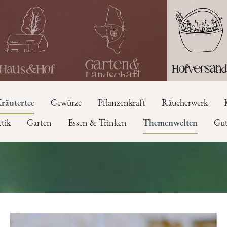
räutertee
Gewürze
Pflanzenkraft
Räucherwerk
tik
Garten
Essen & Trinken
Themenwelten
Gut