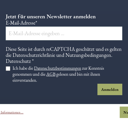
Jetzt für unseren Newsletter anmelden
E-Mail-Adresse*
Diese Seite ist durch reCAPTCHA geschützt und es gelten
die
Datenschutzrichtlinie
und
Nutzungsbedingungen
.
Datenschutz *
Ich habe die
Datenschutzbestimmungen
zur Kenntnis
genommen und die
AGB
gelesen und bin mit ihnen
einverstanden.
Anmelden
Nu
Informationen ...
ers gekennzeichnet (*), handelt es sich um biologische Erzeug
Lebensmittel und darf nur mit Genehmigung als solches vertri