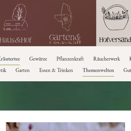
räutertee
Gewürze
Pflanzenkraft
Räucherwerk
tik
Garten
Essen & Trinken
Themenwelten
Gut