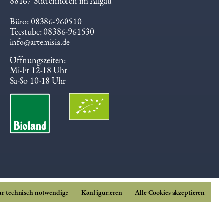
88167 Stiefenhofen im Allgäu
Büro: 08386-960510
Teestube: 08386-961530
info@artemisia.de
Öffnungszeiten:
Mi-Fr 12-18 Uhr
Sa-So 10-18 Uhr
r technisch notwendige
Konfigurieren
Alle Cookies akzeptieren
nisse - DE-ÖKO-006.
eben werden. Dieses Produkt ist aufgrund der fehlenden