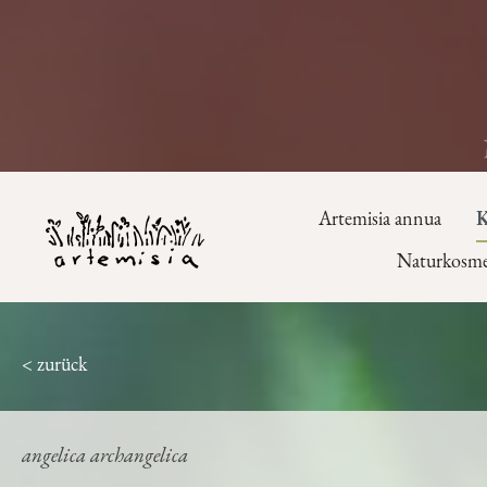
Artemisia annua
K
Naturkosme
< zurück
angelica archangelica