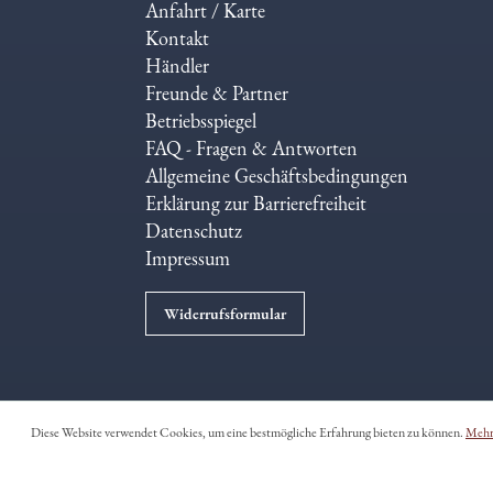
Anfahrt / Karte
Kontakt
Händler
Freunde & Partner
Betriebsspiegel
FAQ - Fragen & Antworten
Allgemeine Geschäftsbedingungen
Erklärung zur Barrierefreiheit
Datenschutz
Impressum
Widerrufsformular
Diese Website verwendet Cookies, um eine bestmögliche Erfahrung bieten zu können.
Mehr 
* Sofern nicht and
**Gilt laut der
Novel Food-Verordnung
als neuartiges 